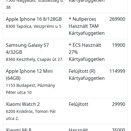
Kártyafüggetlen
7500 Nagyatád, Szabadság u.
38
Apple Iphone 16 8/128GB
* Nullperces
269900
Használt TAM
8300 Tapolca, Veszprémi u 5
Kártyafüggetlen
Samsung Galaxy S7
* ÉCS Használt
19900
4/32GB
27%
Kártyafüggetlen
8360 Keszthely, Csapás út 27.
Apple Iphone 12 Mini
Felújított (R)
114999
(64GB)
Kártyafüggetlen
1153 Budapest, Pázmány
Péter utca 10
Xiaomi Watch 2
Felújított
29990
6200 Kiskőrös, Tomori Pál
utca 2.
Xiaomi Mi 8
Használt
35000