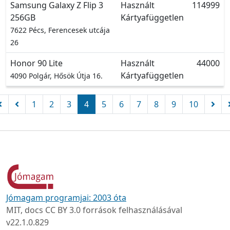
Samsung Galaxy Z Flip 3
Használt
114999
256GB
Kártyafüggetlen
7622 Pécs, Ferencesek utcája
26
Honor 90 Lite
Használt
44000
Kártyafüggetlen
4090 Polgár, Hősök Útja 16.
1
2
3
4
5
6
7
8
9
10
Jómagam programjai: 2003 óta
MIT, docs CC BY 3.0 források felhasználásával
v22.1.0.829