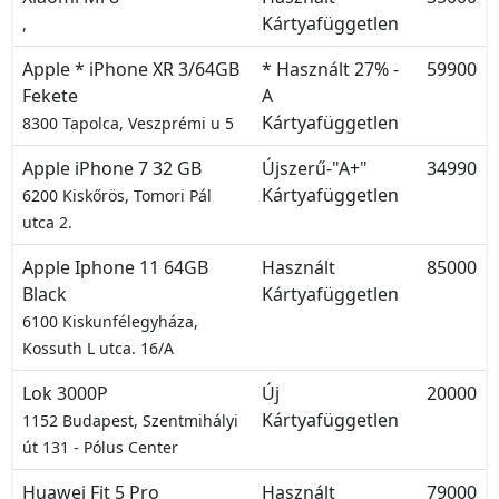
Kártyafüggetlen
,
Apple * iPhone XR 3/64GB
* Használt 27% -
59900
Fekete
A
Kártyafüggetlen
8300 Tapolca, Veszprémi u 5
Apple iPhone 7 32 GB
Újszerű-"A+"
34990
Kártyafüggetlen
6200 Kiskőrös, Tomori Pál
utca 2.
Apple Iphone 11 64GB
Használt
85000
Black
Kártyafüggetlen
6100 Kiskunfélegyháza,
Kossuth L utca. 16/A
Lok 3000P
Új
20000
Kártyafüggetlen
1152 Budapest, Szentmihályi
út 131 - Pólus Center
Huawei Fit 5 Pro
Használt
79000