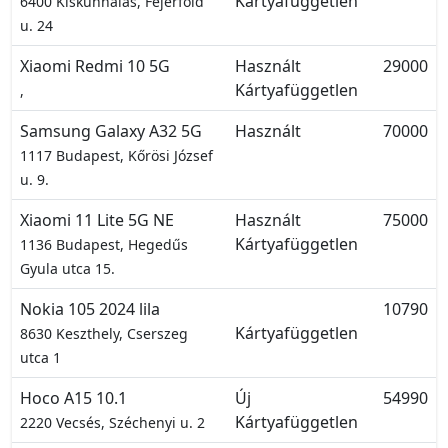
Kártyafüggetlen
6400 Kiskunhalas, Fejérföld
u. 24
Xiaomi Redmi 10 5G
Használt
29000
Kártyafüggetlen
,
Samsung Galaxy A32 5G
Használt
70000
1117 Budapest, Kőrösi József
u. 9.
Xiaomi 11 Lite 5G NE
Használt
75000
Kártyafüggetlen
1136 Budapest, Hegedűs
Gyula utca 15.
Nokia 105 2024 lila
10790
Kártyafüggetlen
8630 Keszthely, Cserszeg
utca 1
Hoco A15 10.1
Új
54990
Kártyafüggetlen
2220 Vecsés, Széchenyi u. 2