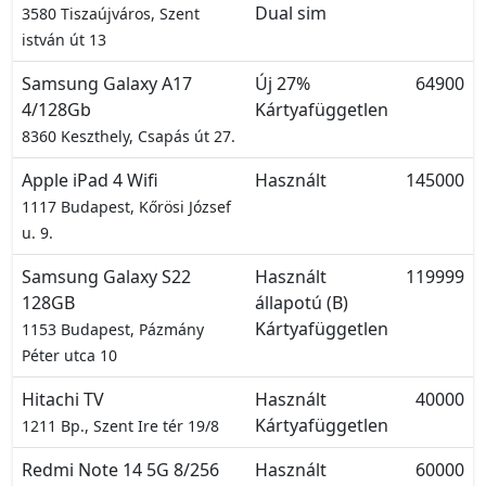
Dual sim
3580 Tiszaújváros, Szent
istván út 13
Samsung Galaxy A17
Új 27%
64900
4/128Gb
Kártyafüggetlen
8360 Keszthely, Csapás út 27.
Apple iPad 4 Wifi
Használt
145000
1117 Budapest, Kőrösi József
u. 9.
Samsung Galaxy S22
Használt
119999
128GB
állapotú (B)
Kártyafüggetlen
1153 Budapest, Pázmány
Péter utca 10
Hitachi TV
Használt
40000
Kártyafüggetlen
1211 Bp., Szent Ire tér 19/8
Redmi Note 14 5G 8/256
Használt
60000