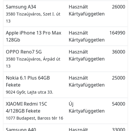
Samsung A34
Használt
26000
Kártyafüggetlen
3580 Tiszaújváros, Szet I. út
13
Apple iPhone 13 Pro Max
Használt
164990
128Gb
Kártyafüggetlen
OPPO Reno7 5G
Használt
36000
Kártyafüggetlen
3580 Tiszaújváros, Árpád út
13
Nokia 6.1 Plus 64GB
Használt
25000
Fekete
Kártyafüggetlen
9024 Győr, Lajta utca 33.
XIAOMI Redmi 15C
Új
54000
4/128GB Fekete
Kártyafüggetlen
1077 Budapest, Baross tér 16
Samsung A40
Használt
33000