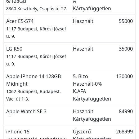
6/128GB
A
Kártyafüggetlen
8360 Keszthely, Csapás út 27.
Acer E5-574
Használt
55000
1117 Budapest, Kőrösi József
u. 9.
LG K50
Használt
35000
1117 Budapest, Kőrösi József
u. 9.
Apple IPhone 14 128GB
5. Bizo
130000
Midnight
Használt-0%
K.AFA
1062 Budapest, Budapest.
Kártyafüggetlen
Váci út 1-3.
Apple Watch SE 3
Használt
84990
Kártyafüggetlen
iPhone 15
Újszerű
268999