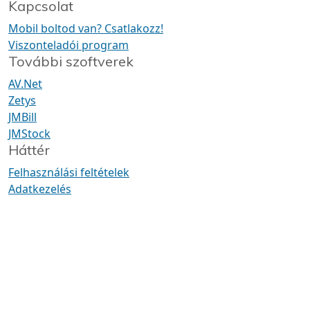
Kapcsolat
Mobil boltod van? Csatlakozz!
Viszonteladói program
További szoftverek
AV.Net
Zetys
JMBill
JMStock
Háttér
Felhasználási feltételek
Adatkezelés