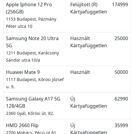
Apple Iphone 12 Pro
Felújított (R)
174999
(256GB)
Kártyafüggetlen
1153 Budapest, Pázmány
Péter utca 10
Samsung Note 20 Ultra
Használt
25000
5G
Kártyafüggetlen
1211 Budapest, Karácsony
Sándor utca 10/a
Huawei Mate 9
Használt
50000
1117 Budapest, Kőrösi József
u. 9.
Samsung Galaxy A17 5G
Új
62990
128/4GB
Kártyafüggetlen
2360 Gyál, Kőrösi út. 82.
HMD 2660 Flip
Új
35999
Kártyafüggetlen
7700 Mohács, Pécsi út 61