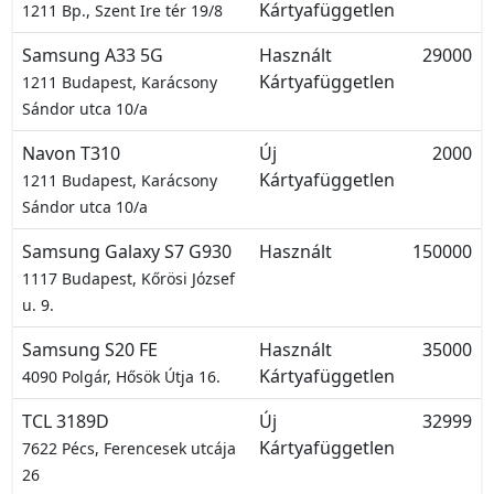
Kártyafüggetlen
1211 Bp., Szent Ire tér 19/8
Samsung A33 5G
Használt
29000
Kártyafüggetlen
1211 Budapest, Karácsony
Sándor utca 10/a
Navon T310
Új
2000
Kártyafüggetlen
1211 Budapest, Karácsony
Sándor utca 10/a
Samsung Galaxy S7 G930
Használt
150000
1117 Budapest, Kőrösi József
u. 9.
Samsung S20 FE
Használt
35000
Kártyafüggetlen
4090 Polgár, Hősök Útja 16.
TCL 3189D
Új
32999
Kártyafüggetlen
7622 Pécs, Ferencesek utcája
26