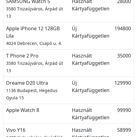
SAMSUNG Watch 5
Használt
28000
Kártyafüggetlen
3580 Tiszaújváros, Árpád út
13
Apple iPhone 12 128GB
Új
194800
Lila
Kártyafüggetlen
4024 Debrecen, Csapó u. 4.
T Phone 2 Pro
Használt
35000
Kártyafüggetlen
3580 Tiszaújváros, Árpád út
13
Dreame D20 Ultra
Új
129990
Kártyafüggetlen
1136 Budapest, Hegedus
Gyula 15
Apple Watch 8
Használt
99990
Kártyafüggetlen
Vivo Y16
Használt
58999