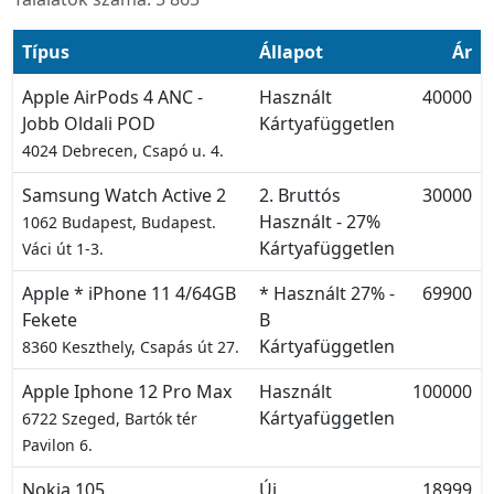
Típus
Állapot
Ár
Apple AirPods 4 ANC -
Használt
40000
Jobb Oldali POD
Kártyafüggetlen
4024 Debrecen, Csapó u. 4.
Samsung Watch Active 2
2. Bruttós
30000
Használt - 27%
1062 Budapest, Budapest.
Kártyafüggetlen
Váci út 1-3.
Apple * iPhone 11 4/64GB
* Használt 27% -
69900
Fekete
B
Kártyafüggetlen
8360 Keszthely, Csapás út 27.
Apple Iphone 12 Pro Max
Használt
100000
Kártyafüggetlen
6722 Szeged, Bartók tér
Pavilon 6.
Nokia 105
Új
18999