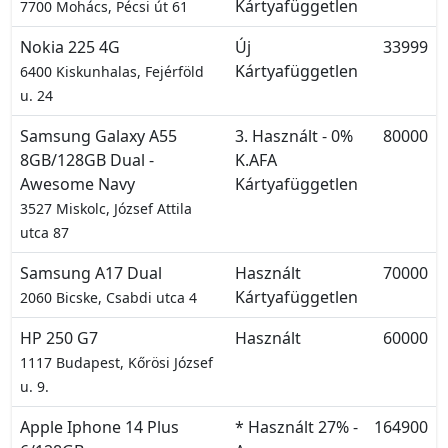
Kártyafüggetlen
7700 Mohács, Pécsi út 61
Nokia 225 4G
Új
33999
Kártyafüggetlen
6400 Kiskunhalas, Fejérföld
u. 24
Samsung Galaxy A55
3. Használt - 0%
80000
8GB/128GB Dual -
K.AFA
Awesome Navy
Kártyafüggetlen
3527 Miskolc, József Attila
utca 87
Samsung A17 Dual
Használt
70000
Kártyafüggetlen
2060 Bicske, Csabdi utca 4
HP 250 G7
Használt
60000
1117 Budapest, Kőrösi József
u. 9.
Apple Iphone 14 Plus
* Használt 27% -
164900